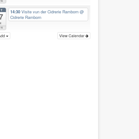
26
CT
14:30
Visite vun der Cidrerie Ramborn
@
7
Cidrerie Ramborn
t
26
Add
View Calendar