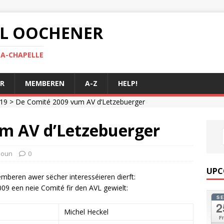
 AL OOCHENER
LA-CHAPELLE
R
MEMBEREN
A-Z
HELP!
19
> De Comité 2009 vum AV d’Letzebuerger
m AV d’Letzebuerger
ioun
0
UPC
emberen awer sëcher interesséieren dierft:
9 een neie Comité fir den AVL gewielt:
S
2
Michel Heckel
Fr