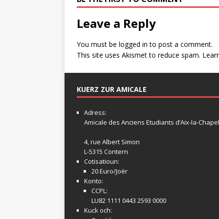
Leave a Reply
You must be
logged in
to post a comment.
This site uses Akismet to reduce spam.
Lear
KUERZ ZUR AMICALE
Adress:
Amicale
des Anciens Etudiants d’Aix-la-Chapel
4, rue Albert Simon
L-5315 Contern
Cotisatioun:
20 Euro/Joër
Konto:
CCPL:
LU82 1111 0443 2593 0000
Kuck och: