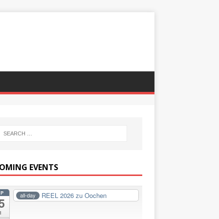
OMING EVENTS
EP
REEL 2026 zu Oochen
all-day
5
i