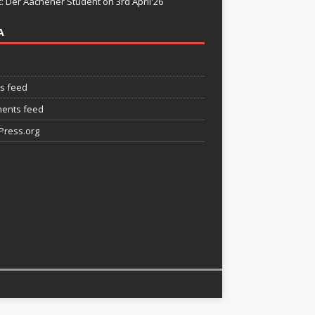
t: Der Aachener Student
on 3rd April'26
A
es feed
ents feed
ress.org