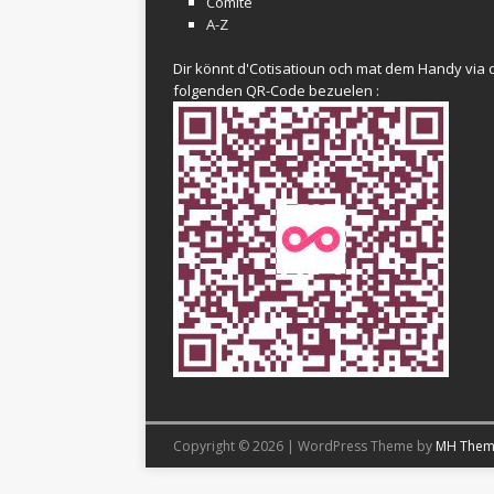
Comité
A-Z
Dir könnt d'Cotisatioun och mat dem Handy via 
folgenden QR-Code bezuelen :
Copyright © 2026 | WordPress Theme by
MH Them