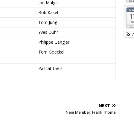
20
Joe Malget
O
Bob Kasel
1
Tom Jung
Sa
20
Yves Duhr
Philippe Gengler
Tom Goeckel
Pascal Theis
NEXT
Neie Member: Frank Thome