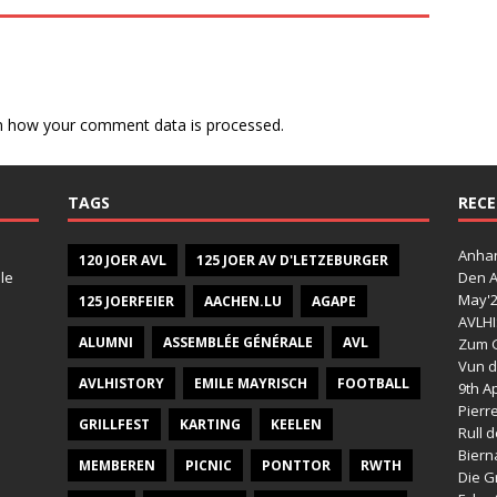
n how your comment data is processed.
TAGS
RECE
Anhan
120 JOER AVL
125 JOER AV D'LETZEBURGER
le
Den A
May'
125 JOERFEIER
AACHEN.LU
AGAPE
AVLHI
ALUMNI
ASSEMBLÉE GÉNÉRALE
AVL
Zum G
Vun d
AVLHISTORY
EMILE MAYRISCH
FOOTBALL
9th Ap
Pierr
GRILLFEST
KARTING
KEELEN
Rull 
Bier
MEMBEREN
PICNIC
PONTTOR
RWTH
Die G