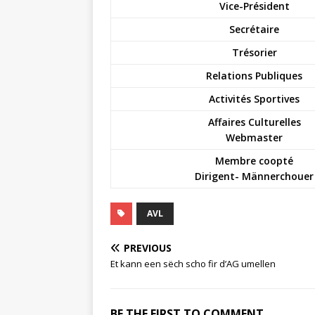
Vice-Président
Secrétaire
Trésorier
Relations Publiques
Activités Sportives
Affaires Culturelles
Webmaster
Membre coopté
Dirigent- Männerchouer
AVL
PREVIOUS
Et kann een sëch scho fir d’AG umellen
BE THE FIRST TO COMMENT