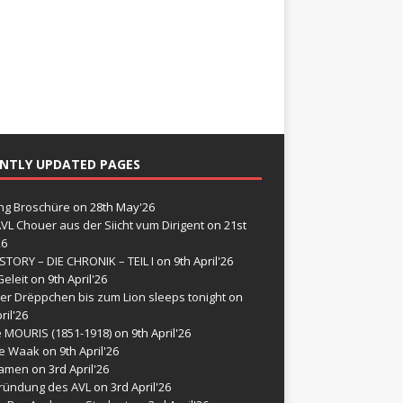
NTLY UPDATED PAGES
g Broschüre
on 28th May'26
VL Chouer aus der Siicht vum Dirigent
on 21st
26
STORY – DIE CHRONIK – TEIL I
on 9th April'26
eleit
on 9th April'26
er Drëppchen bis zum Lion sleeps tonight
on
ril'26
e MOURIS (1851-1918)
on 9th April'26
de Waak
on 9th April'26
namen
on 3rd April'26
ründung des AVL
on 3rd April'26