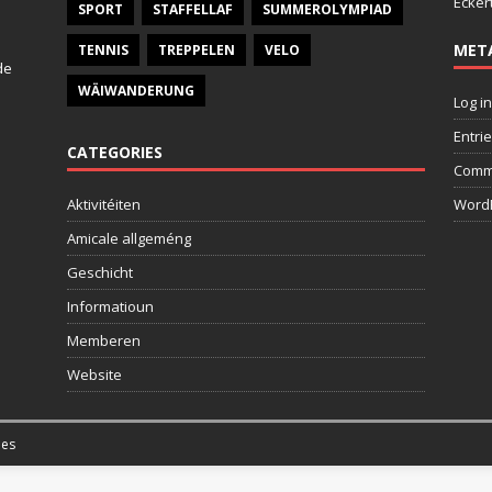
Ecker
SPORT
STAFFELLAF
SUMMEROLYMPIAD
MET
TENNIS
TREPPELEN
VELO
de
WÄIWANDERUNG
Log in
Entri
CATEGORIES
Comm
Aktivitéiten
WordP
Amicale allgeméng
Geschicht
Informatioun
Memberen
Website
es