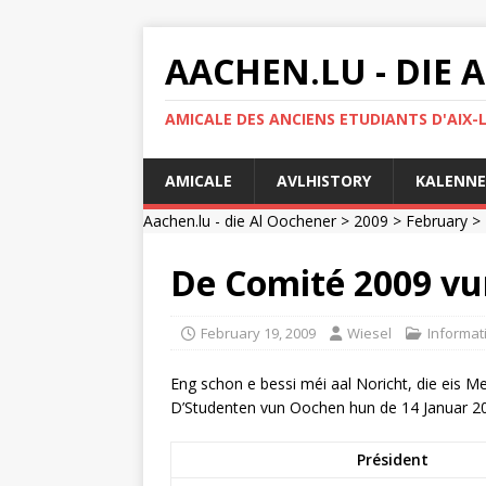
AACHEN.LU - DIE
AMICALE DES ANCIENS ETUDIANTS D'AIX-
AMICALE
AVLHISTORY
KALENNE
Aachen.lu - die Al Oochener
>
2009
>
February
>
De Comité 2009 vu
February 19, 2009
Wiesel
Informat
Eng schon e bessi méi aal Noricht, die eis M
D’Studenten vun Oochen hun de 14 Januar 200
Président