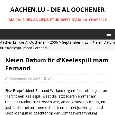
AACHEN.LU - DIE AL OOCHENER
AMICALE DES ANCIENS ETUDIANTS D'AIX-LA-CHAPELLE
Aachen.lu - die Al Oochener
>
2006
>
September
>
28
> Neien Datum
fir d’Keelespill mam Fernand
Neien Datum fir d’Keelespill mam
Fernand
September 28, 2006
Wiesel
Eise Eireprésident Fernand Weiland organiséiert eis all Joër am
Hiercht een Keelespill, waat die letzt Joëren ëmmer am
Chapeau Melon zu Strossen war, an ee grousse Success, nit
just fir die méi aal, mee och fir ëmmer méi Jonker ginn ass!
Dest Joër guff lo gëschter op der Comitesversammlung