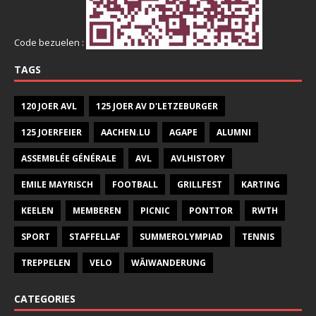
Code bezuelen :
TAGS
120 JOER AVL
125 JOER AV D'LETZEBURGER
125 JOERFEIER
AACHEN.LU
AGAPE
ALUMNI
ASSEMBLÉE GÉNÉRALE
AVL
AVLHISTORY
EMILE MAYRISCH
FOOTBALL
GRILLFEST
KARTING
KEELEN
MEMBEREN
PICNIC
PONTTOR
RWTH
SPORT
STAFFELLAF
SUMMEROLYMPIAD
TENNIS
TREPPELEN
VELO
WÄIWANDERUNG
CATEGORIES