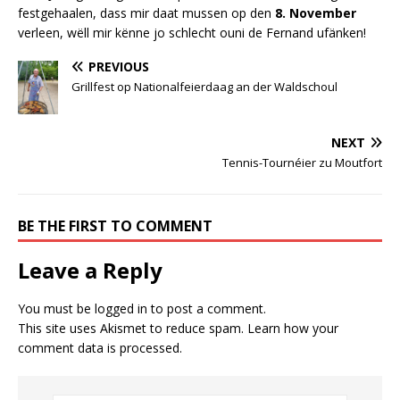
festgehaalen, dass mir daat mussen op den
8. November
verleen, wëll mir kënne jo schlecht ouni de Fernand ufänken!
PREVIOUS
Grillfest op Nationalfeierdaag an der Waldschoul
NEXT
Tennis-Tournéier zu Moutfort
BE THE FIRST TO COMMENT
Leave a Reply
You must be
logged in
to post a comment.
This site uses Akismet to reduce spam.
Learn how your
comment data is processed.