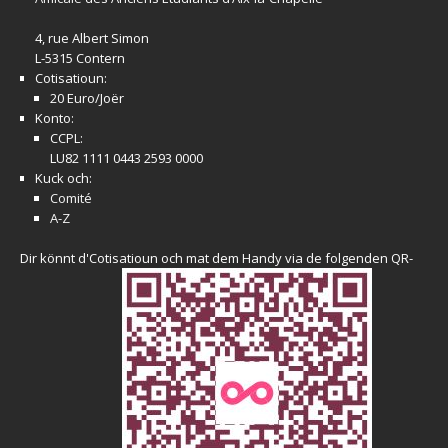
4, rue Albert Simon
L-5315 Contern
Cotisatioun:
20 Euro/Joër
Konto:
CCPL:
LU82 1111 0443 2593 0000
Kuck och:
Comité
A-Z
Dir könnt d'Cotisatioun och mat dem Handy via de folgenden QR-