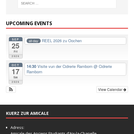
UPCOMING EVENTS
SEP
REEL 2026 zu Oochen
all-day
25
Fri
2026
OCT
14:30
Visite vun der Cidrerie Ramborn
@ Cidrerie
17
Ramborn
Sat
2026
View Calendar
KUERZ ZUR AMICALE
Adress:
Amicale
des Anciens Etudiants d’Aix-la-Chapelle