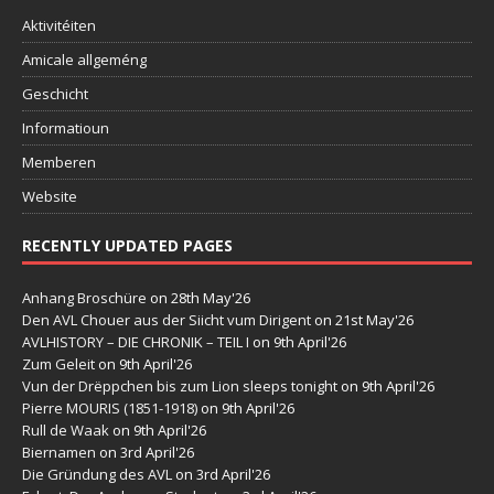
Aktivitéiten
Amicale allgeméng
Geschicht
Informatioun
Memberen
Website
RECENTLY UPDATED PAGES
Anhang Broschüre
on 28th May'26
Den AVL Chouer aus der Siicht vum Dirigent
on 21st May'26
AVLHISTORY – DIE CHRONIK – TEIL I
on 9th April'26
Zum Geleit
on 9th April'26
Vun der Drëppchen bis zum Lion sleeps tonight
on 9th April'26
Pierre MOURIS (1851-1918)
on 9th April'26
Rull de Waak
on 9th April'26
Biernamen
on 3rd April'26
Die Gründung des AVL
on 3rd April'26