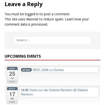
Leave a Reply
You must be
logged in
to post a comment.
This site uses Akismet to reduce spam.
Learn how your
comment data is processed.
UPCOMING EVENTS
SEP
REEL 2026 zu Oochen
all-day
25
Fri
2026
OCT
14:30
Visite vun der Cidrerie Ramborn
@ Cidrerie
17
Ramborn
Sat
2026