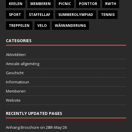
KEELEN
MEMBEREN
PICNIC
PONTTOR
RWTH
SPORT
STAFFELLAF
SUMMEROLYMPIAD
TENNIS
TREPPELEN
VELO
WÄIWANDERUNG
CATEGORIES
Aktivitéiten
Amicale allgeméng
Geschicht
Informatioun
Memberen
Website
RECENTLY UPDATED PAGES
Anhang Broschüre
on 28th May'26