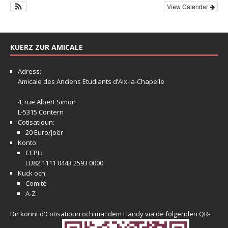
View Calendar
KUERZ ZUR AMICALE
Adress:
Amicale
des Anciens Etudiants d’Aix-la-Chapelle
4, rue Albert Simon
L-5315 Contern
Cotisatioun:
20 Euro/Joër
Konto:
CCPL:
LU82 1111 0443 2593 0000
Kuck och:
Comité
A-Z
Dir könnt d'Cotisatioun och mat dem Handy via de folgenden QR-