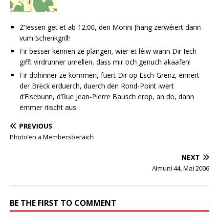
Z’Iessen get et ab 12:00, den Monni Jhang zerwéiert dann
vum Schenkgrill!
Fir besser kënnen ze plangen, wier et léiw wann Dir Iech
gifft virdrunner umellen, dass mir och genuch akaafen!
Fir dohinner ze kommen, fuert Dir op Esch-Grenz, ënnert
der Brëck erduerch, duerch den Rond-Point iwert
d’Eisebunn, d’Rue Jean-Pierre Bausch erop, an do, dann
ëmmer riischt aus.
PREVIOUS
Photo’en a Membersberäich
NEXT
Almuni 44, Mai 2006
BE THE FIRST TO COMMENT