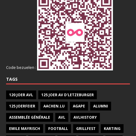
Code bezuelen :
TAGS
120 JOER AVL
125 JOER AV D'LETZEBURGER
125 JOERFEIER
AACHEN.LU
AGAPE
ALUMNI
ASSEMBLÉE GÉNÉRALE
AVL
AVLHISTORY
EMILE MAYRISCH
FOOTBALL
GRILLFEST
KARTING