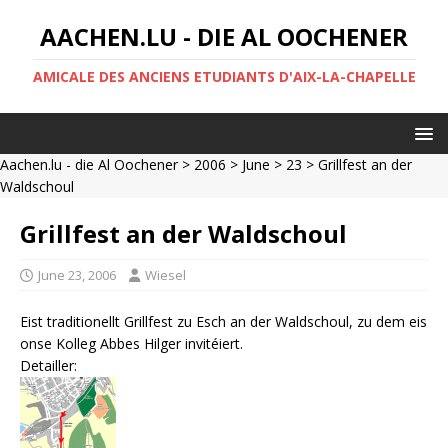
AACHEN.LU - DIE AL OOCHENER
AMICALE DES ANCIENS ETUDIANTS D'AIX-LA-CHAPELLE
Aachen.lu - die Al Oochener
>
2006
>
June
>
23
> Grillfest an der
Waldschoul
Grillfest an der Waldschoul
June 23, 2006
Wiesel
Eist traditionellt Grillfest zu Esch an der Waldschoul, zu dem eis
onse Kolleg Abbes Hilger invitéiert.
Detailler: