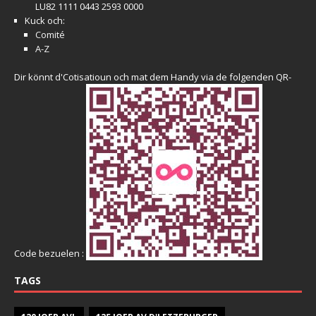
LU82 1111 0443 2593 0000
Kuck och:
Comité
A-Z
Dir könnt d'Cotisatioun och mat dem Handy via de folgenden QR-
Code bezuelen :
TAGS