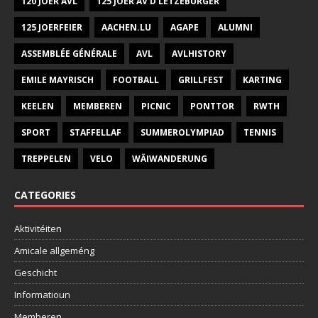
120 JOER AVL
125 JOER AV D'LETZEBURGER
125 JOERFEIER
AACHEN.LU
AGAPE
ALUMNI
ASSEMBLÉE GÉNÉRALE
AVL
AVLHISTORY
EMILE MAYRISCH
FOOTBALL
GRILLFEST
KARTING
KEELEN
MEMBEREN
PICNIC
PONTTOR
RWTH
SPORT
STAFFELLAF
SUMMEROLYMPIAD
TENNIS
TREPPELEN
VELO
WÄIWANDERUNG
CATEGORIES
Aktivitéiten
Amicale allgeméng
Geschicht
Informatioun
Memberen