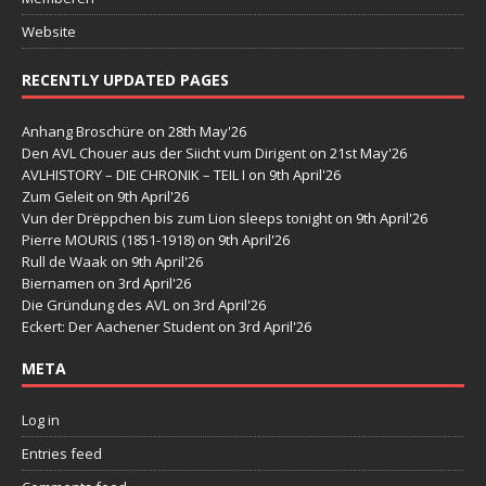
Website
RECENTLY UPDATED PAGES
Anhang Broschüre
on 28th May'26
Den AVL Chouer aus der Siicht vum Dirigent
on 21st May'26
AVLHISTORY – DIE CHRONIK – TEIL I
on 9th April'26
Zum Geleit
on 9th April'26
Vun der Drëppchen bis zum Lion sleeps tonight
on 9th April'26
Pierre MOURIS (1851-1918)
on 9th April'26
Rull de Waak
on 9th April'26
Biernamen
on 3rd April'26
Die Gründung des AVL
on 3rd April'26
Eckert: Der Aachener Student
on 3rd April'26
META
Log in
Entries feed