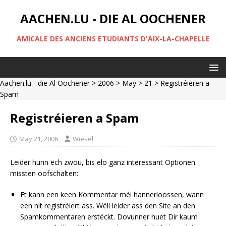
AACHEN.LU - DIE AL OOCHENER
AMICALE DES ANCIENS ETUDIANTS D'AIX-LA-CHAPELLE
Aachen.lu - die Al Oochener
>
2006
>
May
>
21
> Registréieren a
Spam
Registréieren a Spam
May 21, 2006
Wiesel
Leider hunn ëch zwou, bis elo ganz interessant Optionen
missten oofschalten:
Et kann een keen Kommentar méi hannerloossen, wann
een nit registréiert ass. Wëll leider ass den Site an den
Spamkommentaren erstëckt. Dovunner huet Dir kaum