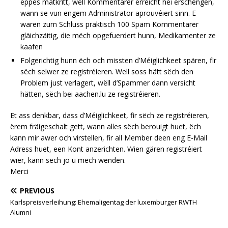
eppes matkritt, wëll Kommentarer erréicht hei erschéngen,
wann se vun engem Administrator aprouvéiert sinn. E
waren zum Schluss praktisch 100 Spam Kommentarer
gläichzäitig, die mëch opgefuerdert hunn, Medikamenter ze
kaafen
Folgerichtig hunn ëch och missten d’Méiglichkeet spären, fir
sëch selwer ze registréieren. Well soss hätt sëch den
Problem just verlagert, wëll d’Spammer dann versicht
hätten, sëch bei aachen.lu ze registréieren.
Et ass denkbar, dass d’Méiglichkeet, fir sëch ze registréieren,
ërem fräigeschalt gett, wann alles sëch berouigt huet, ëch
kann mir awer och virstellen, fir all Member deen eng E-Mail
Adress huet, een Kont anzerichten. Wien gären registréiert
wier, kann sëch jo u mëch wenden.
Merci
PREVIOUS
Karlspreisverleihung: Ehemaligentag der luxemburger RWTH
Alumni