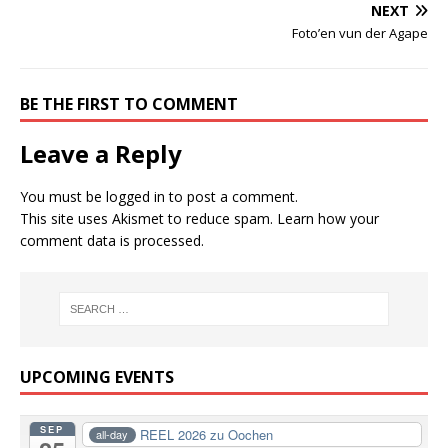
NEXT
Foto’en vun der Agape
BE THE FIRST TO COMMENT
Leave a Reply
You must be
logged in
to post a comment.
This site uses Akismet to reduce spam.
Learn how your
comment data is processed.
UPCOMING EVENTS
SEP
REEL 2026 zu Oochen
all-day