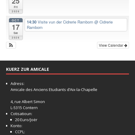
25
Fri
2026
OCT
14:30
Visite vun der Cidrerie Ramborn
@ Cidrerie
17
Ramborn
Sat
2026
View Calendar
KUERZ ZUR AMICALE
Adress:
Amicale
des Anciens Etudiants d’Aix-la-Chapelle
4, rue Albert Simon
L-5315 Contern
Cotisatioun:
20 Euro/Joër
Konto:
CCPL: