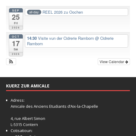
SEP
REEL 2026 zu Oochen
all-day
25
Fri
2026
OCT
14:30
Visite vun der Cidrerie Ramborn
@ Cidrerie
17
Ramborn
Sat
2026
View Calendar
KUERZ ZUR AMICALE
Adress:
Amicale
des Anciens Etudiants d’Aix-la-Chapelle
4, rue Albert Simon
L-5315 Contern
Cotisatioun: