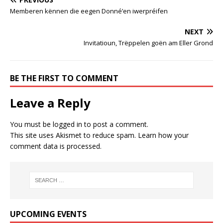
Memberen kënnen die eegen Donné’en iwerpréifen
NEXT
Invitatioun, Trëppelen goën am Eller Grond
BE THE FIRST TO COMMENT
Leave a Reply
You must be
logged in
to post a comment.
This site uses Akismet to reduce spam.
Learn how your
comment data is processed.
UPCOMING EVENTS