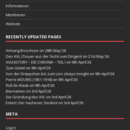
Informatioun
Memberen
Website
RECENTLY UPDATED PAGES
Anhang Broschüre
on 28th May'26
Den AVL Chouer aus der Siicht vum Dirigent
on 21st May'26
AVLHISTORY – DIE CHRONIK – TEIL I
on 9th April'26
Zum Geleit
on 9th April'26
Vun der Drëppchen bis zum Lion sleeps tonight
on 9th April'26
Pierre MOURIS (1851-1918)
on 9th April'26
Rull de Waak
on 9th April'26
Biernamen
on 3rd April'26
Die Gründung des AVL
on 3rd April'26
Eckert: Der Aachener Student
on 3rd April'26
META
Log in