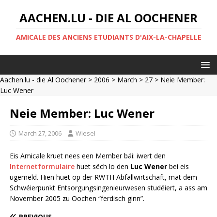
AACHEN.LU - DIE AL OOCHENER
AMICALE DES ANCIENS ETUDIANTS D'AIX-LA-CHAPELLE
Aachen.lu - die Al Oochener
>
2006
>
March
>
27
> Neie Member:
Luc Wener
Neie Member: Luc Wener
March 27, 2006
Wiesel
Eis Amicale kruet nees een Member bäi: iwert den
Internetformulaire
huet sëch lo den
Luc Wener
bei eis
ugemeld. Hien huet op der RWTH Abfallwirtschaft, mat dem
Schwéierpunkt Entsorgungsingenieurwesen studéiert, a ass am
November 2005 zu Oochen “ferdisch ginn”.
PREVIOUS