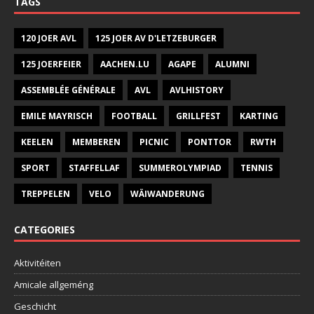
TAGS
120 JOER AVL
125 JOER AV D'LETZEBURGER
125 JOERFEIER
AACHEN.LU
AGAPE
ALUMNI
ASSEMBLÉE GÉNÉRALE
AVL
AVLHISTORY
EMILE MAYRISCH
FOOTBALL
GRILLFEST
KARTING
KEELEN
MEMBEREN
PICNIC
PONTTOR
RWTH
SPORT
STAFFELLAF
SUMMEROLYMPIAD
TENNIS
TREPPELEN
VELO
WÄIWANDERUNG
CATEGORIES
Aktivitéiten
Amicale allgeméng
Geschicht