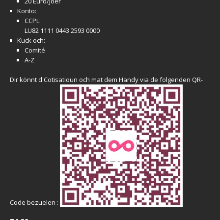
20 Euro/Joër
Konto:
CCPL:
LU82 1111 0443 2593 0000
Kuck och:
Comité
A-Z
Dir könnt d'Cotisatioun och mat dem Handy via de folgenden QR-
Code bezuelen :