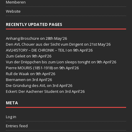
Memberen
Website
RECENTLY UPDATED PAGES
Anhang Broschüre
on 28th May'26
Den AVL Chouer aus der Siicht vum Dirigent
on 21st May'26
AVLHISTORY – DIE CHRONIK – TEIL I
on 9th April'26
Zum Geleit
on 9th April'26
Vun der Drëppchen bis zum Lion sleeps tonight
on 9th April'26
Pierre MOURIS (1851-1918)
on 9th April'26
Rull de Waak
on 9th April'26
Biernamen
on 3rd April'26
Die Gründung des AVL
on 3rd April'26
Eckert: Der Aachener Student
on 3rd April'26
META
Log in
Entries feed