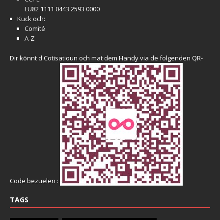
LU82 1111 0443 2593 0000
Kuck och:
Comité
A-Z
Dir könnt d'Cotisatioun och mat dem Handy via de folgenden QR-
Code bezuelen :
TAGS