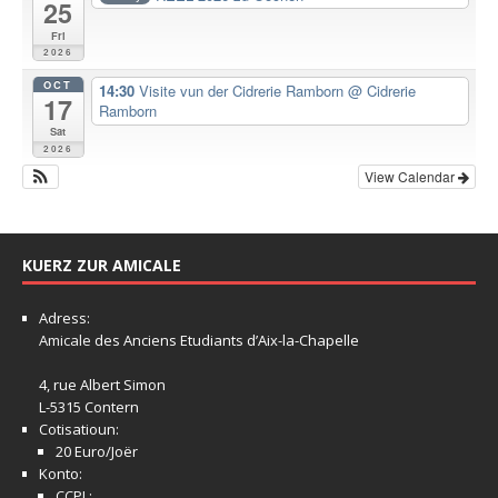
25
Fri
2026
OCT
14:30
Visite vun der Cidrerie Ramborn
@ Cidrerie
17
Ramborn
Sat
2026
View Calendar
KUERZ ZUR AMICALE
Adress:
Amicale
des Anciens Etudiants d’Aix-la-Chapelle
4, rue Albert Simon
L-5315 Contern
Cotisatioun:
20 Euro/Joër
Konto:
CCPL: