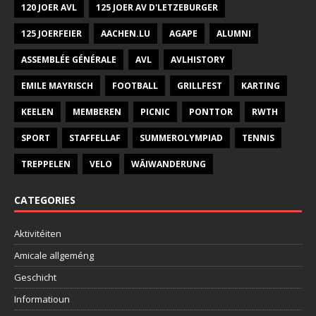
120 JOER AVL
125 JOER AV D'LETZEBURGER
125 JOERFEIER
AACHEN.LU
AGAPE
ALUMNI
ASSEMBLÉE GÉNÉRALE
AVL
AVLHISTORY
EMILE MAYRISCH
FOOTBALL
GRILLFEST
KARTING
KEELEN
MEMBEREN
PICNIC
PONTTOR
RWTH
SPORT
STAFFELLAF
SUMMEROLYMPIAD
TENNIS
TREPPELEN
VELO
WÄIWANDERUNG
CATEGORIES
Aktivitéiten
Amicale allgeméng
Geschicht
Informatioun