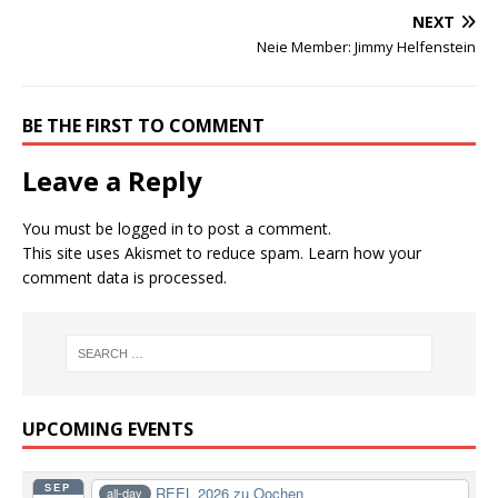
NEXT
Neie Member: Jimmy Helfenstein
BE THE FIRST TO COMMENT
Leave a Reply
You must be
logged in
to post a comment.
This site uses Akismet to reduce spam.
Learn how your
comment data is processed.
UPCOMING EVENTS
SEP
REEL 2026 zu Oochen
all-day