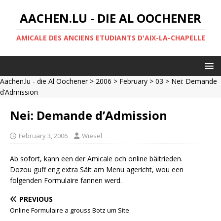
AACHEN.LU - DIE AL OOCHENER
AMICALE DES ANCIENS ETUDIANTS D'AIX-LA-CHAPELLE
Aachen.lu - die Al Oochener
>
2006
>
February
>
03
> Nei: Demande
d’Admission
Nei: Demande d’Admission
February 3, 2006
Wiesel
Ab sofort, kann een der Amicale och online bäitrieden.
Dozou guff eng extra Säit am Menu agericht, wou een
folgenden Formulaire fannen werd.
PREVIOUS
Online Formulaire a grouss Botz um Site