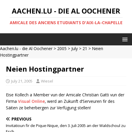
AACHEN.LU - DIE AL OOCHENER
AMICALE DES ANCIENS ETUDIANTS D'AIX-LA-CHAPELLE
Aachen.lu - die Al Oochener
>
2005
>
July
>
21
> Neien
Hostingpartner
Neien Hostingpartner
July 21, 2005
Wiesel
Eise Kollech a Member vun der Amicale Christian Gatti vun der
Firma
Visual Online
, werd an Zukunft d’Serveuren fir des
Säiten ze beherbergen zur Verfügung stellen!
PREVIOUS
Invitatioun fir de Pique-Nique, den 3. Juli 2005 an der Waldschoul zu
Esch