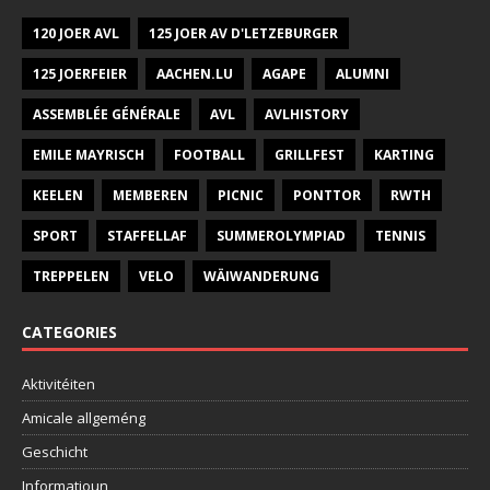
120 JOER AVL
125 JOER AV D'LETZEBURGER
125 JOERFEIER
AACHEN.LU
AGAPE
ALUMNI
ASSEMBLÉE GÉNÉRALE
AVL
AVLHISTORY
EMILE MAYRISCH
FOOTBALL
GRILLFEST
KARTING
KEELEN
MEMBEREN
PICNIC
PONTTOR
RWTH
SPORT
STAFFELLAF
SUMMEROLYMPIAD
TENNIS
TREPPELEN
VELO
WÄIWANDERUNG
CATEGORIES
Aktivitéiten
Amicale allgeméng
Geschicht
Informatioun