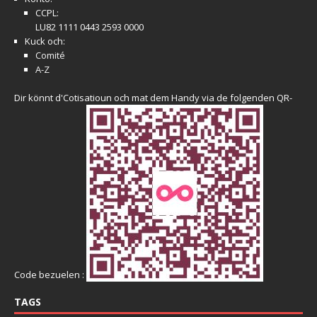
CCPL:
LU82 1111 0443 2593 0000
Kuck och:
Comité
A-Z
Dir könnt d'Cotisatioun och mat dem Handy via de folgenden QR-
Code bezuelen :
TAGS