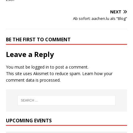
NEXT
Ab sofort: aachen.lu als “Blog”
BE THE FIRST TO COMMENT
Leave a Reply
You must be
logged in
to post a comment.
This site uses Akismet to reduce spam.
Learn how your
comment data is processed.
UPCOMING EVENTS