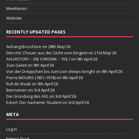
Memberen
Website
RECENTLY UPDATED PAGES
Anhang Broschüre
on 28th May'26
Den AVL Chouer aus der Siicht vum Dirigent
on 21st May'26
AVLHISTORY – DIE CHRONIK – TEIL I
on 9th April'26
Zum Geleit
on 9th April'26
Vun der Drëppchen bis zum Lion sleeps tonight
on 9th April'26
Pierre MOURIS (1851-1918)
on 9th April'26
Rull de Waak
on 9th April'26
Biernamen
on 3rd April'26
Die Gründung des AVL
on 3rd April'26
Eckert: Der Aachener Student
on 3rd April'26
META
Log in
Entries feed