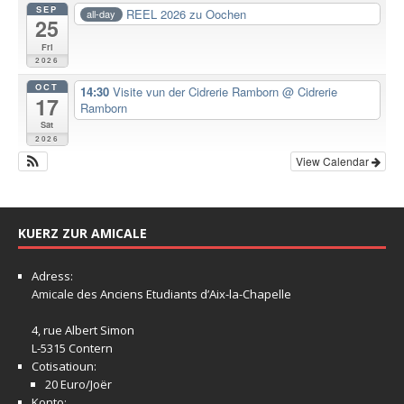
SEP
REEL 2026 zu Oochen
all-day
25
Fri
2026
OCT
14:30
Visite vun der Cidrerie Ramborn
@ Cidrerie
17
Ramborn
Sat
2026
View Calendar
KUERZ ZUR AMICALE
Adress:
Amicale
des Anciens Etudiants d’Aix-la-Chapelle
4, rue Albert Simon
L-5315 Contern
Cotisatioun:
20 Euro/Joër
Konto: