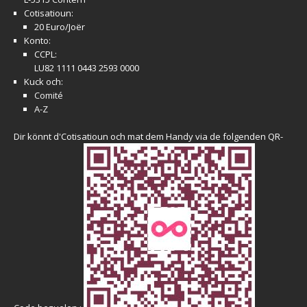
Cotisatioun:
20 Euro/Joër
Konto:
CCPL:
LU82 1111 0443 2593 0000
Kuck och:
Comité
A-Z
Dir könnt d'Cotisatioun och mat dem Handy via de folgenden QR-