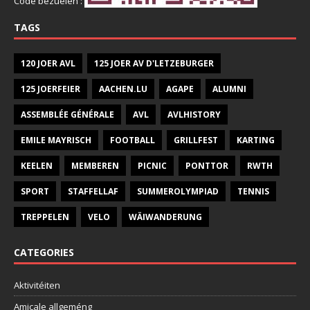
Code bezuelen :
TAGS
120 JOER AVL
125 JOER AV D'LETZEBURGER
125 JOERFEIER
AACHEN.LU
AGAPE
ALUMNI
ASSEMBLÉE GÉNÉRALE
AVL
AVLHISTORY
EMILE MAYRISCH
FOOTBALL
GRILLFEST
KARTING
KEELEN
MEMBEREN
PICNIC
PONTTOR
RWTH
SPORT
STAFFELLAF
SUMMEROLYMPIAD
TENNIS
TREPPELEN
VELO
WÄIWANDERUNG
CATEGORIES
Aktivitéiten
Amicale allgeméng