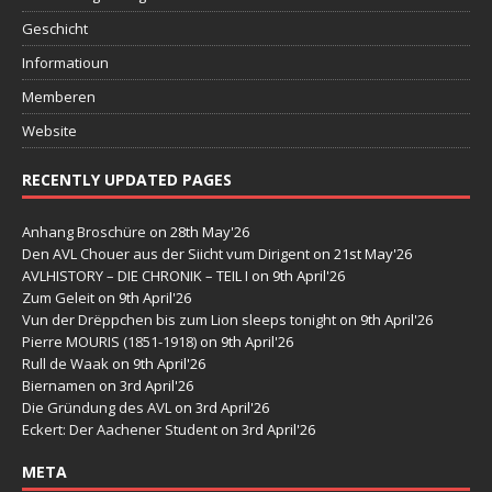
Geschicht
Informatioun
Memberen
Website
RECENTLY UPDATED PAGES
Anhang Broschüre
on 28th May'26
Den AVL Chouer aus der Siicht vum Dirigent
on 21st May'26
AVLHISTORY – DIE CHRONIK – TEIL I
on 9th April'26
Zum Geleit
on 9th April'26
Vun der Drëppchen bis zum Lion sleeps tonight
on 9th April'26
Pierre MOURIS (1851-1918)
on 9th April'26
Rull de Waak
on 9th April'26
Biernamen
on 3rd April'26
Die Gründung des AVL
on 3rd April'26
Eckert: Der Aachener Student
on 3rd April'26
META