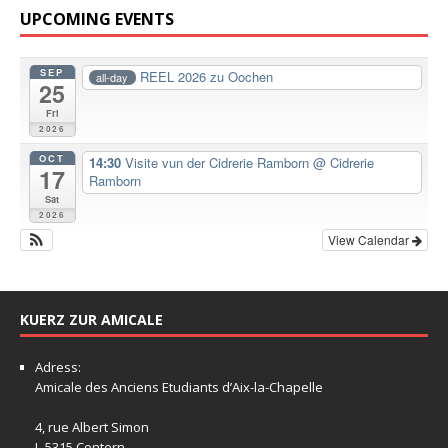
UPCOMING EVENTS
SEP
REEL 2026 zu Oochen
all-day
25
Fri
2026
OCT
14:30
Visite vun der Cidrerie Ramborn
@ Cidrerie
17
Ramborn
Sat
2026
View Calendar
KUERZ ZUR AMICALE
Adress:
Amicale
des Anciens Etudiants d’Aix-la-Chapelle
4, rue Albert Simon
L-5315 Contern