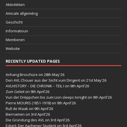
Aktivitéiten
Amicale allgeméng
Geschicht
Informatioun
Memberen
Website
RECENTLY UPDATED PAGES
Anhang Broschüre
on 28th May'26
Den AVL Chouer aus der Siicht vum Dirigent
on 21st May'26
AVLHISTORY – DIE CHRONIK – TEIL I
on 9th April'26
Zum Geleit
on 9th April'26
Vun der Drëppchen bis zum Lion sleeps tonight
on 9th April'26
Pierre MOURIS (1851-1918)
on 9th April'26
Rull de Waak
on 9th April'26
Biernamen
on 3rd April'26
Die Gründung des AVL
on 3rd April'26
Eckert: Der Aachener Student
on 3rd April'26