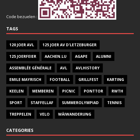
Code bezuelen :
TAGS
120 JOER AVL
125 JOER AV D'LETZEBURGER
125 JOERFEIER
AACHEN.LU
AGAPE
ALUMNI
ASSEMBLÉE GÉNÉRALE
AVL
AVLHISTORY
EMILE MAYRISCH
FOOTBALL
GRILLFEST
KARTING
KEELEN
MEMBEREN
PICNIC
PONTTOR
RWTH
SPORT
STAFFELLAF
SUMMEROLYMPIAD
TENNIS
TREPPELEN
VELO
WÄIWANDERUNG
CATEGORIES