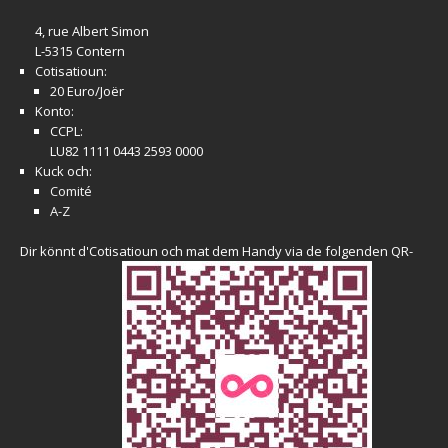
4, rue Albert Simon
L-5315 Contern
Cotisatioun:
20 Euro/Joër
Konto:
CCPL:
LU82 1111 0443 2593 0000
Kuck och:
Comité
A-Z
Dir könnt d'Cotisatioun och mat dem Handy via de folgenden QR-