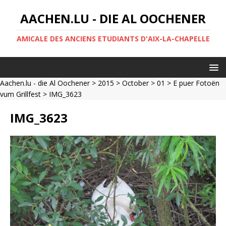
AACHEN.LU - DIE AL OOCHENER
AMICALE DES ANCIENS ETUDIANTS D'AIX-LA-CHAPELLE
Aachen.lu - die Al Oochener
>
2015
>
October
>
01
>
E puer Fotoën
vum Grillfest
> IMG_3623
IMG_3623