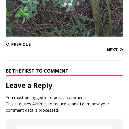
PREVIOUS
NEXT
BE THE FIRST TO COMMENT
Leave a Reply
You must be
logged in
to post a comment.
This site uses Akismet to reduce spam.
Learn how your
comment data is processed.