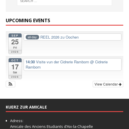
UPCOMING EVENTS
SEP
REEL 2026 zu Oochen
all-day
25
Fri
2026
OCT
14:30
Visite vun der Cidrerie Ramborn
@ Cidrerie
17
Ramborn
Sat
2026
View Calendar
KUERZ ZUR AMICALE
Adress:
Amicale
des Anciens Etudiants d’Aix-la-Chapelle