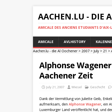
AACHEN.LU - DIE
AMICALE DES ANCIENS ETUDIANTS D'AIX-
AMICALE
AVLHISTORY
KALENNE
Aachen.lu - die Al Oochener
>
2007
>
July
>
21
> 
Alphonse Wagener (
Aachener Zeit
July 21, 2007
Wiesel
Geschicht
Dank der Vermittlung von Juliette Geib, Enke
aufmerksam, den
Alphonse Wagener
, ein 
Luxemburger Land veröffentlicht hat, und de