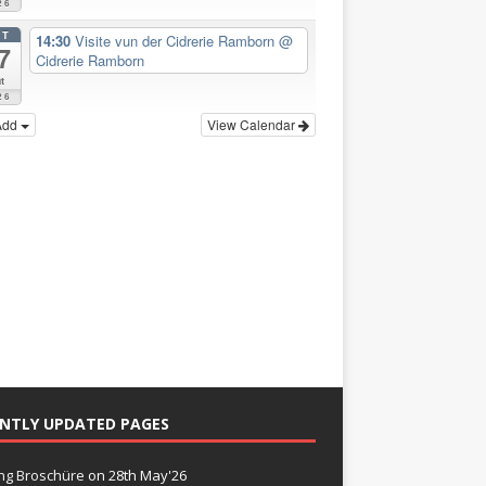
26
CT
14:30
Visite vun der Cidrerie Ramborn
@
7
Cidrerie Ramborn
t
26
Add
View Calendar
NTLY UPDATED PAGES
g Broschüre
on 28th May'26