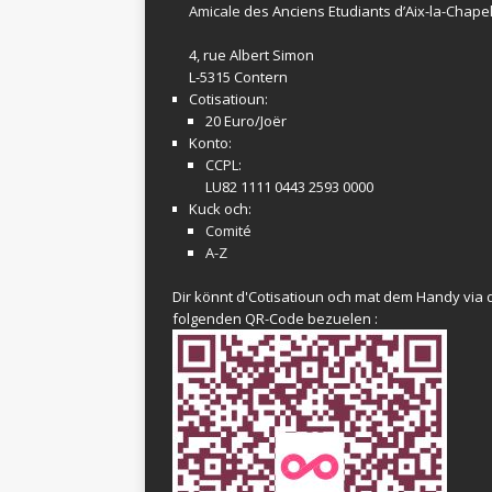
Amicale
des Anciens Etudiants d’Aix-la-Chapel
4, rue Albert Simon
L-5315 Contern
Cotisatioun:
20 Euro/Joër
Konto:
CCPL:
LU82 1111 0443 2593 0000
Kuck och:
Comité
A-Z
Dir könnt d'Cotisatioun och mat dem Handy via 
folgenden QR-Code bezuelen :