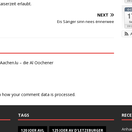
20
aiserzeit erlaubt.
O
1
NEXT
Eis Sänger sinn nees ënnerwee
Sa
20
Aachen.lu – die Al Oochener
n how your comment data is processed.
TAGS
RECE
Anhan
120 JOER AVL
125 JOER AV D'LETZEBURGER