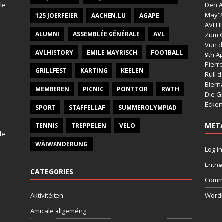
le
Den A
May'
125 JOERFEIER
AACHEN.LU
AGAPE
AVLHI
ALUMNI
ASSEMBLÉE GÉNÉRALE
AVL
Zum G
Vun d
AVLHISTORY
EMILE MAYRISCH
FOOTBALL
9th Ap
Pierr
GRILLFEST
KARTING
KEELEN
Rull 
Bier
MEMBEREN
PICNIC
PONTTOR
RWTH
Die G
Ecker
SPORT
STAFFELLAF
SUMMEROLYMPIAD
MET
TENNIS
TREPPELEN
VELO
de
WÄIWANDERUNG
Log in
Entri
CATEGORIES
Comm
Aktivitéiten
WordP
Amicale allgeméng