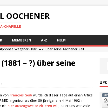
 AL OOCHENER
LA-CHAPELLE
R
MEMBEREN
A-Z
HELP!
Alphonse Wagener (1881 – ?) über seine Aachener Zeit
1881 – ?) über seine
UPC
1
lin von
François Geib
wurde ich dieser Tage auf einen Artikel
S
2
ARBED Ingenieur als über 80 jähriger am 4. Mai 1962 im
Fr
n ich
hier auszugsweise zitieren will
, da er uns wertvolle