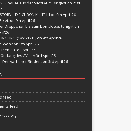
VL Chouer aus der Siicht vum Dirigent
on 21st
26
STORY – DIE CHRONIK – TEIL I
on 9th April'26
eleit
on 9th April'26
er Drëppchen bis zum Lion sleeps tonight
on
ril'26
e MOURIS (1851-1918)
on 9th April'26
de Waak
on 9th April'26
namen
on 3rd April'26
ründung des AVL
on 3rd April'26
t: Der Aachener Student
on 3rd April'26
A
es feed
ents feed
ress.org