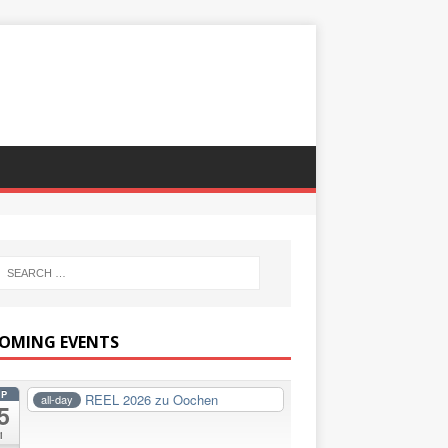
OMING EVENTS
EP
REEL 2026 zu Oochen
all-day
5
i