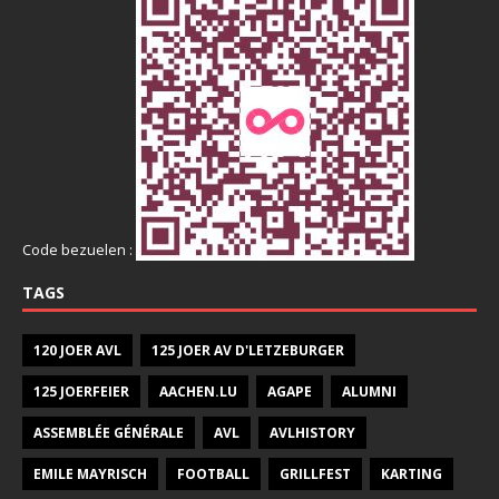
Code bezuelen :
TAGS
120 JOER AVL
125 JOER AV D'LETZEBURGER
125 JOERFEIER
AACHEN.LU
AGAPE
ALUMNI
ASSEMBLÉE GÉNÉRALE
AVL
AVLHISTORY
EMILE MAYRISCH
FOOTBALL
GRILLFEST
KARTING