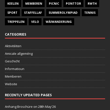
KEELEN
MEMBEREN
PICNIC
PONTTOR
RWTH
SPORT
STAFFELLAF
SUMMEROLYMPIAD
TENNIS
TREPPELEN
VELO
WÄIWANDERUNG
CATEGORIES
Aktivitéiten
Amicale allgeméng
Geschicht
Informatioun
Memberen
Website
RECENTLY UPDATED PAGES
Anhang Broschüre
on 28th May'26