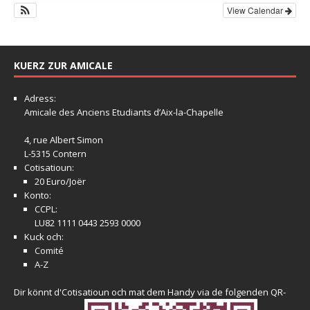
View Calendar
KUERZ ZUR AMICALE
Adress:
Amicale
des Anciens Etudiants d’Aix-la-Chapelle
4, rue Albert Simon
L-5315 Contern
Cotisatioun:
20 Euro/Joër
Konto:
CCPL:
LU82 1111 0443 2593 0000
Kuck och:
Comité
A-Z
Dir könnt d'Cotisatioun och mat dem Handy via de folgenden QR-