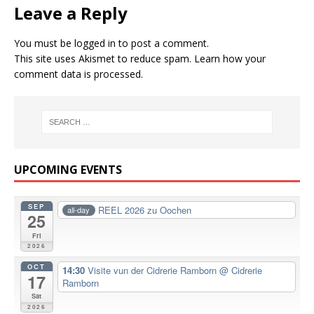
Leave a Reply
You must be
logged in
to post a comment.
This site uses Akismet to reduce spam.
Learn how your
comment data is processed.
UPCOMING EVENTS
SEP
REEL 2026 zu Oochen
all-day
25
Fri
2026
OCT
14:30
Visite vun der Cidrerie Ramborn
@ Cidrerie
17
Ramborn
Sat
2026