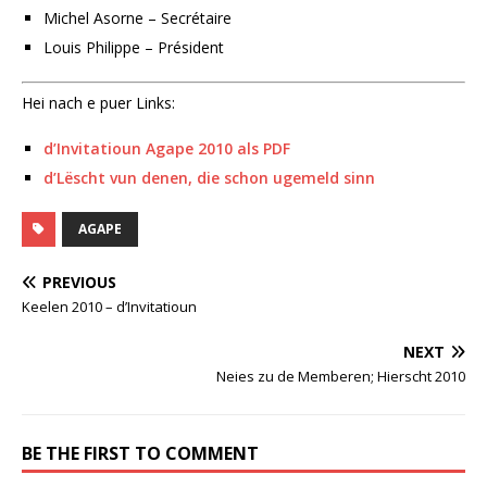
Michel Asorne – Secrétaire
Louis Philippe – Président
Hei nach e puer Links:
d’Invitatioun Agape 2010 als PDF
d’Lëscht vun denen, die schon ugemeld sinn
AGAPE
PREVIOUS
Keelen 2010 – d’Invitatioun
NEXT
Neies zu de Memberen; Hierscht 2010
BE THE FIRST TO COMMENT