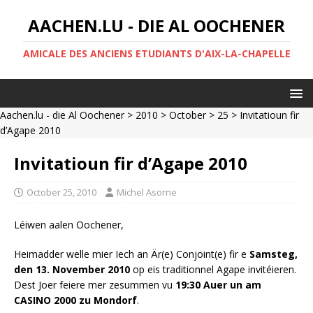
AACHEN.LU - DIE AL OOCHENER
AMICALE DES ANCIENS ETUDIANTS D'AIX-LA-CHAPELLE
Aachen.lu - die Al Oochener
>
2010
>
October
>
25
> Invitatioun fir
d’Agape 2010
Invitatioun fir d’Agape 2010
October 25, 2010
Michel Asorne
Léiwen aalen Oochener,
Heimadder welle mier Iech an Är(e) Conjoint(e) fir e
Samsteg,
den 13. November 2010
op eis traditionnel Agape invitéieren.
Dest Joer feiere mer zesummen vu
19:30 Auer un am
CASINO 2000 zu Mondorf
.