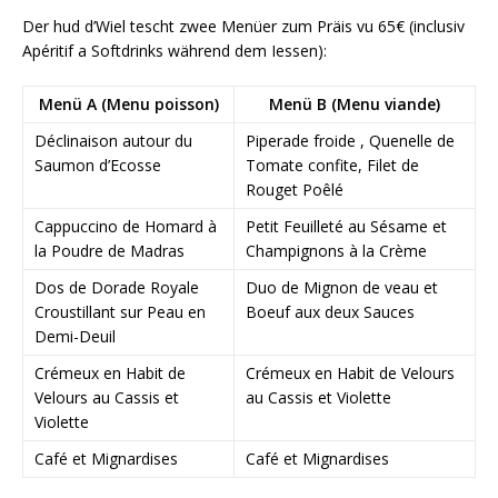
Der hud d’Wiel tescht zwee Menüer zum Präis vu 65€ (inclusiv
Apéritif a Softdrinks während dem Iessen):
Menü A (Menu poisson)
Menü B (Menu viande)
Déclinaison autour du
Piperade froide , Quenelle de
Saumon d’Ecosse
Tomate confite, Filet de
Rouget Poêlé
Cappuccino de Homard à
Petit Feuilleté au Sésame et
la Poudre de Madras
Champignons à la Crème
Dos de Dorade Royale
Duo de Mignon de veau et
Croustillant sur Peau en
Boeuf aux deux Sauces
Demi-Deuil
Crémeux en Habit de
Crémeux en Habit de Velours
Velours au Cassis et
au Cassis et Violette
Violette
Café et Mignardises
Café et Mignardises