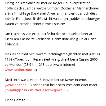
Fir d’gudd Ambiance hu mer de Roger Bour verpflicht an
hoffentlech suert de weltberühmten Oochener Männerchouer
erëm fir richtege Spektakel. A wéi ëmmer dierft der och dëst
Joër är Fähegkeet fir d’Gewiicht vun enger gudder lëtzebuerger
Haam ze erroden ënner Beweis stellen!
Um Uschloss vun eiser Soirée hu der och d’Geleenheet är’t
Gléck am Casino ze versichen. Denkt dofir w.e.g. un är Carte
d’Identité.
De Casino bidd och Iwwernuechtungsméiglechten mat Kaffi fir
117€ d’Nuecht un. Reservéiert w.e.g. direkt beim Casino 2000
zu Mondorf (23 611 – 213 oder iwwer internet
www.casino2000.lu
).
Mellt Iech w.e.g. virum 6. November un iwwer Internet
(
www.aachen.lu
) oder direkt bei eisem President oder mäer
(
louphi@pt.lu
/
michel_asorne@bce.lu
)
Fir de Comité