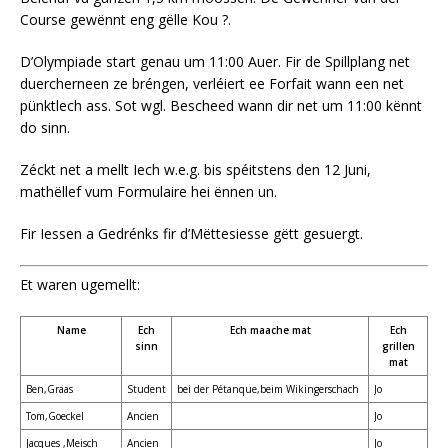
Course gewënnt eng gëlle Kou ?.
D’Olympiade start genau um 11:00 Auer. Fir de Spillplang net
duercherneen ze bréngen, verléiert ee Forfait wann een net
pünktlech ass. Sot wgl. Bescheed wann dir net um 11:00 kënnt
do sinn.
Zéckt net a mellt Iech w.e.g. bis spéitstens den 12 Juni,
mathëllef vum Formulaire hei ënnen un.
Fir Iessen a Gedrénks fir d’Mëttesiesse gëtt gesuergt.
Et waren ugemellt:
Name
Ech
Ech maache mat
Ech
sinn
grillen
mat
Ben,Graas
Student
bei der Pétanque,beim Wikingerschach
Jo
Tom,Goeckel
Ancien
Jo
Jacques ,Meisch
Ancien
Jo