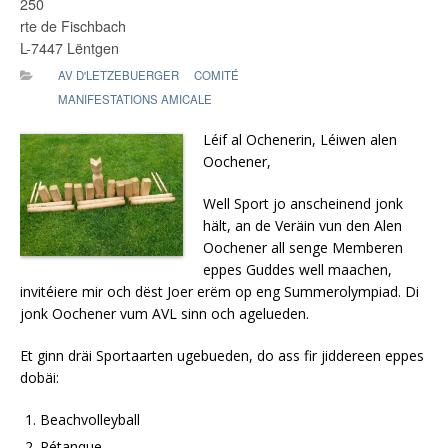
250
rte de Fischbach
L-7447 Lëntgen
AV D'LETZEBUERGER
COMITÉ
MANIFESTATIONS AMICALE
Léif al Ochenerin, Léiwen alen
Oochener,
Well Sport jo anscheinend jonk
hält, an de Veräin vun den Alen
Oochener all senge Memberen
eppes Guddes well maachen,
invitéiere mir och dëst Joer erëm op eng Summerolympiad. Di
jonk Oochener vum AVL sinn och agelueden.
Et ginn dräi Sportaarten ugebueden, do ass fir jiddereen eppes
dobäi:
Beachvolleyball
Pétanque