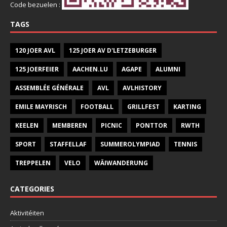
Code bezuelen :
TAGS
120 JOER AVL
125 JOER AV D'LETZEBURGER
125 JOERFEIER
AACHEN.LU
AGAPE
ALUMNI
ASSEMBLÉE GÉNÉRALE
AVL
AVLHISTORY
EMILE MAYRISCH
FOOTBALL
GRILLFEST
KARTING
KEELEN
MEMBEREN
PICNIC
PONTTOR
RWTH
SPORT
STAFFELLAF
SUMMEROLYMPIAD
TENNIS
TREPPELEN
VELO
WÄIWANDERUNG
CATEGORIES
Aktivitéiten