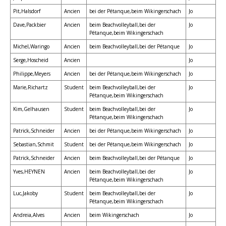
Pit,Halsdorf
Ancien
bei der Pétanque,beim Wikingerschach
Jo
Dave,Packbier
Ancien
beim Beachvolleyball,bei der
Jo
Pétanque,beim Wikingerschach
Michel,Waringo
Ancien
beim Beachvolleyball,bei der Pétanque
Jo
Serge,Hoscheid
Ancien
Jo
Philippe,Meyers
Ancien
bei der Pétanque,beim Wikingerschach
Jo
Marie,Richartz
Student
beim Beachvolleyball,bei der
Jo
Pétanque,beim Wikingerschach
Kim,Gelhausen
Student
beim Beachvolleyball,bei der
Jo
Pétanque,beim Wikingerschach
Patrick,Schneider
Ancien
bei der Pétanque,beim Wikingerschach
Jo
Sebastian,Schmit
Student
bei der Pétanque,beim Wikingerschach
Jo
Patrick,Schneider
Ancien
beim Beachvolleyball,bei der Pétanque
Jo
Yves,HEYNEN
Ancien
beim Beachvolleyball,bei der
Jo
Pétanque,beim Wikingerschach
Luc,Jakoby
Student
beim Beachvolleyball,bei der
Jo
Pétanque,beim Wikingerschach
Andreia,Alves
Ancien
beim Wikingerschach
Jo