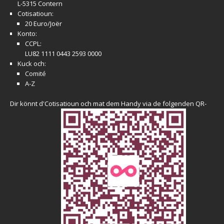
L-5315 Contern
Cotisatioun:
20 Euro/Joër
Konto:
CCPL:
LU82 1111 0443 2593 0000
Kuck och:
Comité
A-Z
Dir könnt d'Cotisatioun och mat dem Handy via de folgenden QR-