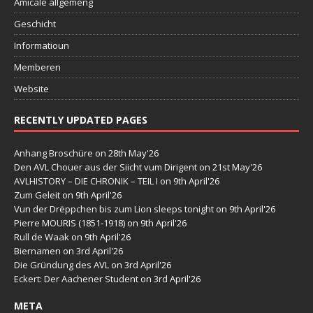
Amicale allgeméng
Geschicht
Informatioun
Memberen
Website
RECENTLY UPDATED PAGES
Anhang Broschüre
on 28th May'26
Den AVL Chouer aus der Siicht vum Dirigent
on 21st May'26
AVLHISTORY – DIE CHRONIK – TEIL I
on 9th April'26
Zum Geleit
on 9th April'26
Vun der Drëppchen bis zum Lion sleeps tonight
on 9th April'26
Pierre MOURIS (1851-1918)
on 9th April'26
Rull de Waak
on 9th April'26
Biernamen
on 3rd April'26
Die Gründung des AVL
on 3rd April'26
Eckert: Der Aachener Student
on 3rd April'26
META