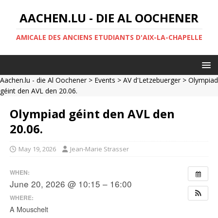
AACHEN.LU - DIE AL OOCHENER
AMICALE DES ANCIENS ETUDIANTS D'AIX-LA-CHAPELLE
Aachen.lu - die Al Oochener
>
Events
>
AV d'Letzebuerger
> Olympiad
géint den AVL den 20.06.
Olympiad géint den AVL den
20.06.
May 19, 2026
Jean-Marie Strasser
WHEN:
June 20, 2026 @ 10:15 – 16:00
WHERE:
A Mouschelt