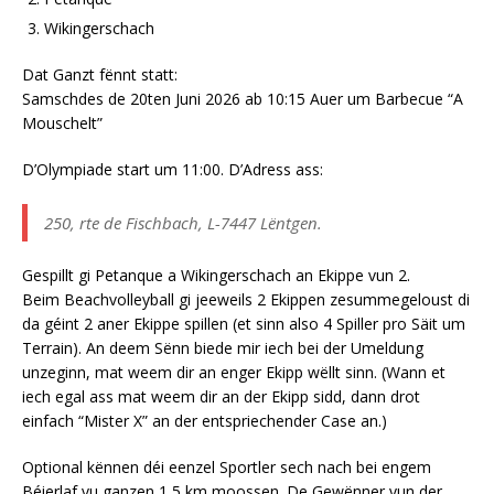
Wikingerschach
Dat Ganzt fënnt statt:
Samschdes de 20ten Juni 2026 ab 10:15 Auer um Barbecue “A
Mouschelt”
D’Olympiade start um 11:00. D’Adress ass:
250, rte de Fischbach, L-7447 Lëntgen.
Gespillt gi Petanque a Wikingerschach an Ekippe vun 2.
Beim Beachvolleyball gi jeeweils 2 Ekippen zesummegeloust di
da géint 2 aner Ekippe spillen (et sinn also 4 Spiller pro Säit um
Terrain). An deem Sënn biede mir iech bei der Umeldung
unzeginn, mat weem dir an enger Ekipp wëllt sinn. (Wann et
iech egal ass mat weem dir an der Ekipp sidd, dann drot
einfach “Mister X” an der entspriechender Case an.)
Optional kënnen déi eenzel Sportler sech nach bei engem
Béierlaf vu ganzen 1,5 km moossen. De Gewënner vun der