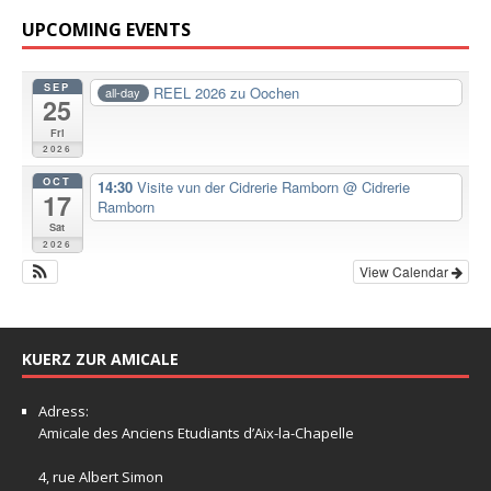
UPCOMING EVENTS
SEP
REEL 2026 zu Oochen
all-day
25
Fri
2026
OCT
14:30
Visite vun der Cidrerie Ramborn
@ Cidrerie
17
Ramborn
Sat
2026
View Calendar
KUERZ ZUR AMICALE
Adress:
Amicale
des Anciens Etudiants d’Aix-la-Chapelle
4, rue Albert Simon