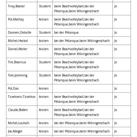
Trixy,Boever
Student
beim Beachvolleyball,bei der
Jo
Pétanque,beim Wikingerschach
Pol,Mathay
Ancien
beim Beachvolleyball,bei der
Jo
Pétanque,beim Wikingerschach
Damien,Detaille
Student
bei der Pétanque
Jo
Michel,Heckel
Ancien
bei der Pétanque,beim Wikingerschach
Jo
Daniel,Weiler
Ancien
beim Beachvolleyball,bei der
Jo
Pétanque,beim Wikingerschach
Tim,Bisenius
Student
beim Beachvolleyball,bei der
Jo
Pétanque,beim Wikingerschach
Tom,Jemming
Student
beim Beachvolleyball,bei der
Jo
Pétanque,beim Wikingerschach
Pol,Dax
Ancien
Jo
Tzvetomir,Tzvetkov
Ancien
beim Beachvolleyball,bei der
Jo
Pétanque,beim Wikingerschach
Claude,Boden
Ancien
beim Beachvolleyball,bei der
Jo
Pétanque,beim Wikingerschach
Michel,Loutsch
Ancien
bei der Pétanque,beim Wikingerschach
Jo
Joe,Malget
Ancien
bei der Pétanque,beim Wikingerschach
Jo