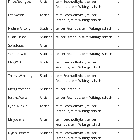
Filipe,Rodrigues
Ancien
beim Beachvolleyball,bei der
Jo
Pétanque,beim Wikingerschach
Lex,Noesen
Ancien
beim Beachvolleyball,bei der
Jo
Pétanque,beim Wikingerschach
Nadine,Antony
Student
bei der Pétanque,beim Wikingerschach
Jo
Giada,Haase
Student
bei der Pétanque,beim Wikingerschach
Jo
Sofia,Lopes
Ancien
Jo
Yannick,Wio
Student
bei der Pétanque,beim Wikingerschach
Jo
Max,Wirth
Student
beim Beachvolleyball,bei der
Jo
Pétanque,beim Wikingerschach
Thomas,Vinandy
Student
beim Beachvolleyball,bei der
Jo
Pétanque,beim Wikingerschach
Mats,Freymann
Student
bei der Pétanque
Jo
Justine,Welter
Ancien
bei der Pétanque,beim Wikingerschach
Jo
Lynn,Winkin
Ancien
beim Beachvolleyball,bei der
Jo
Pétanque,beim Wikingerschach
Maly,Arens
Ancien
beim Beachvolleyball,bei der
Jo
Pétanque,beim Wikingerschach
Dylan,Brossard
Student
beim Beachvolleyball,bei der
Jo
Pétanque,beim Wikingerschach