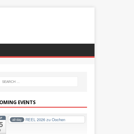
OMING EVENTS
EP
REEL 2026 zu Oochen
all-day
5
i