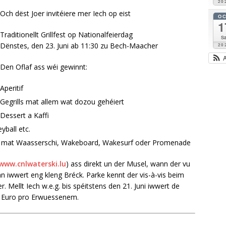
20
Och dëst Joer invitéiere mer Iech op eist
O
1
Traditionellt Grillfest op Nationalfeierdag
Sa
Dënstes, den 23. Juni ab 11:30 zu Bech-Maacher
20
Den Oflaf ass wéi gewinnt:
Aperitif
Gegrills mat allem wat dozou gehéiert
Dessert a Kaffi
ball etc.
 mat Waasserschi, Wakeboard, Wakesurf oder Promenade
www.cnlwaterski.lu
) ass direkt un der Musel, wann der vu
iwwert eng kleng Bréck. Parke kennt der vis-à-vis beim
 Mellt Iech w.e.g. bis spéitstens den 21. Juni iwwert de
20 Euro pro Erwuessenem.