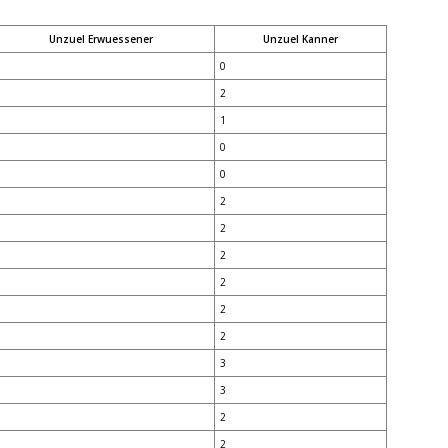
Unzuel Erwuessener
Unzuel Kanner
0
2
1
0
0
2
2
2
2
2
2
3
3
2
2