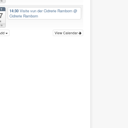
26
CT
14:30
Visite vun der Cidrerie Ramborn
@
7
Cidrerie Ramborn
t
26
Add
View Calendar