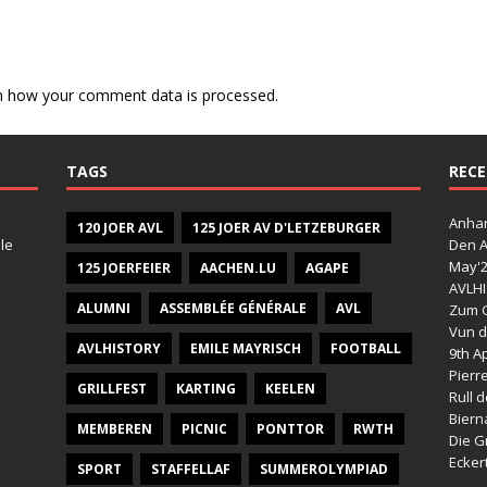
n how your comment data is processed.
TAGS
RECE
Anhan
120 JOER AVL
125 JOER AV D'LETZEBURGER
le
Den A
May'
125 JOERFEIER
AACHEN.LU
AGAPE
AVLHI
ALUMNI
ASSEMBLÉE GÉNÉRALE
AVL
Zum G
Vun d
AVLHISTORY
EMILE MAYRISCH
FOOTBALL
9th Ap
Pierr
GRILLFEST
KARTING
KEELEN
Rull 
Bier
MEMBEREN
PICNIC
PONTTOR
RWTH
Die G
Ecker
SPORT
STAFFELLAF
SUMMEROLYMPIAD