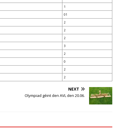
1
01
2
2
2
3
2
0
2
2
NEXT
Olympiad géint den AVL den 20.06.