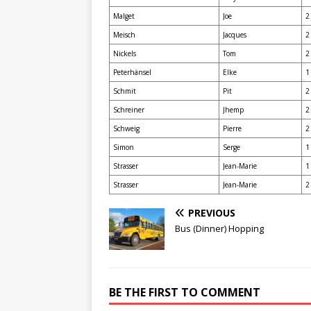
Malget
Joe
2
Meisch
Jacques
2
Nickels
Tom
2
Peterhänsel
Elke
1
Schmit
Pit
2
Schreiner
Jhemp
2
Schweig
Pierre
2
Simon
Serge
1
Strasser
Jean-Marie
1
Strasser
Jean-Marie
2
PREVIOUS
Bus (Dinner) Hopping
BE THE FIRST TO COMMENT