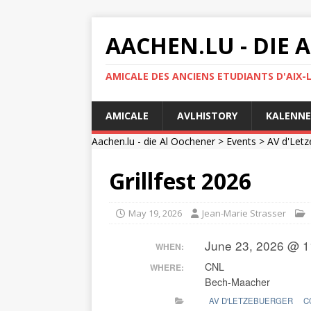
AACHEN.LU - DIE
AMICALE DES ANCIENS ETUDIANTS D'AIX-
AMICALE
AVLHISTORY
KALENNE
Aachen.lu - die Al Oochener
>
Events
>
AV d'Letz
Grillfest 2026
May 19, 2026
Jean-Marie Strasser
June 23, 2026 @ 1
WHEN:
CNL
WHERE:
Bech-Maacher
AV D'LETZEBUERGER
C