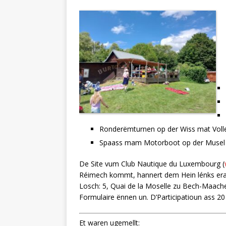
Ronderëmturnen op der Wiss mat Volley
Spaass mam Motorboot op der Musel
De Site vum Club Nautique du Luxembourg (
Réimech kommt, hannert dem Hein lénks eran 
Losch: 5, Quai de la Moselle zu Bech-Maacher.
Formulaire ënnen un. D’Participatioun ass 
Et waren ugemellt: