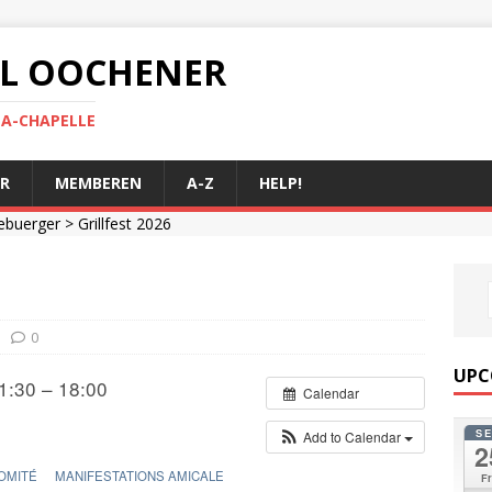
 AL OOCHENER
LA-CHAPELLE
R
MEMBEREN
A-Z
HELP!
ebuerger
> Grillfest 2026
0
UPC
1:30 – 18:00
Calendar
S
Add to Calendar
2
OMITÉ
MANIFESTATIONS AMICALE
Fr