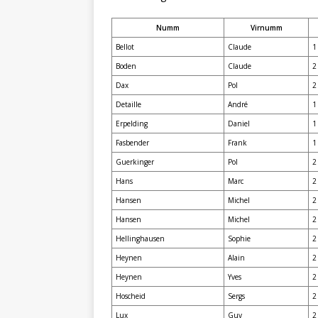
Numm
Virnumm
Bellot
Claude
1
Boden
Claude
2
Dax
Pol
2
Detaille
André
1
Erpelding
Daniel
1
Fasbender
Frank
1
Guerkinger
Pol
2
Hans
Marc
2
Hansen
Michel
2
Hansen
Michel
2
Hellinghausen
Sophie
2
Heynen
Alain
2
Heynen
Yves
2
Hoscheid
Sergs
2
Lux
Guy
2