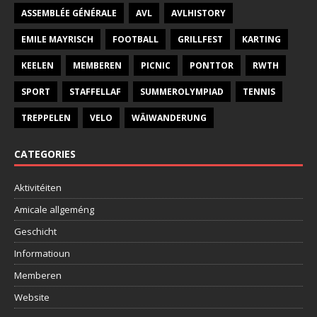
ASSEMBLÉE GÉNÉRALE
AVL
AVLHISTORY
EMILE MAYRISCH
FOOTBALL
GRILLFEST
KARTING
KEELEN
MEMBEREN
PICNIC
PONTTOR
RWTH
SPORT
STAFFELLAF
SUMMEROLYMPIAD
TENNIS
TREPPELEN
VELO
WÄIWANDERUNG
CATEGORIES
Aktivitéiten
Amicale allgeméng
Geschicht
Informatioun
Memberen
Website