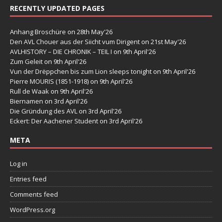
RECENTLY UPDATED PAGES
Anhang Broschüre
on 28th May'26
Den AVL Chouer aus der Siicht vum Dirigent
on 21st May'26
AVLHISTORY – DIE CHRONIK – TEIL I
on 9th April'26
Zum Geleit
on 9th April'26
Vun der Drëppchen bis zum Lion sleeps tonight
on 9th April'26
Pierre MOURIS (1851-1918)
on 9th April'26
Rull de Waak
on 9th April'26
Biernamen
on 3rd April'26
Die Gründung des AVL
on 3rd April'26
Eckert: Der Aachener Student
on 3rd April'26
META
Log in
Entries feed
Comments feed
WordPress.org