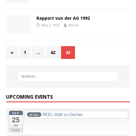
Rapport vun der AG 1992
May 2, 1992
Wiesel
«
1
…
42
43
UPCOMING EVENTS
SEP
REEL 2026 zu Oochen
all-day
25
Fri
2026