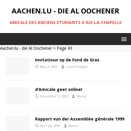
AACHEN.LU - DIE AL OOCHENER
AMICALE DES ANCIENS ETUDIANTS D'AIX-LA-CHAPELLE
Aachen.lu - die Al Oochener
> Page 43
Invitatioun op de Fond de Gras
May 3, 2003
Louis Philippe
d’Amicale geet online!
December 2, 2002
Wiesel
Rapport vun der Assemblée générale 1999
April 26, 1999
Wiesel