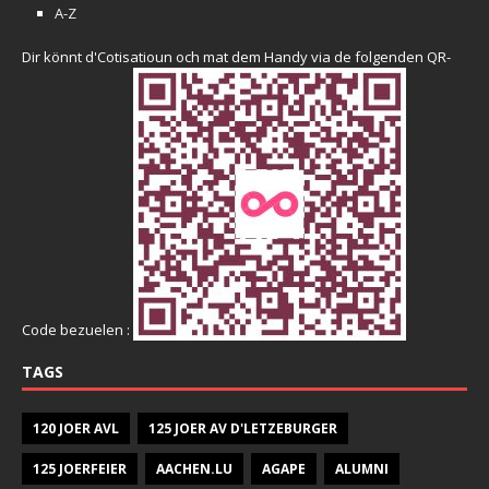
A-Z
Dir könnt d'Cotisatioun och mat dem Handy via de folgenden QR-
Code bezuelen :
TAGS
120 JOER AVL
125 JOER AV D'LETZEBURGER
125 JOERFEIER
AACHEN.LU
AGAPE
ALUMNI