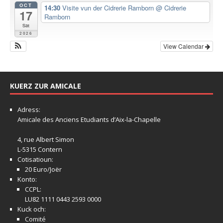
OCT
14:30
Visite vun der Cidrerie Ramborn
@ Cidrerie
17
Ramborn
Sat
2026
View Calendar
KUERZ ZUR AMICALE
Adress:
Amicale
des Anciens Etudiants d’Aix-la-Chapelle
4, rue Albert Simon
L-5315 Contern
Cotisatioun:
20 Euro/Joër
Konto:
CCPL:
LU82 1111 0443 2593 0000
Kuck och:
Comité