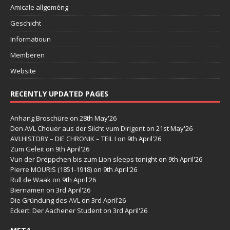
Amicale allgeméng
Geschicht
Informatioun
Memberen
Website
RECENTLY UPDATED PAGES
Anhang Broschüre
on 28th May'26
Den AVL Chouer aus der Siicht vum Dirigent
on 21st May'26
AVLHISTORY – DIE CHRONIK – TEIL I
on 9th April'26
Zum Geleit
on 9th April'26
Vun der Drëppchen bis zum Lion sleeps tonight
on 9th April'26
Pierre MOURIS (1851-1918)
on 9th April'26
Rull de Waak
on 9th April'26
Biernamen
on 3rd April'26
Die Gründung des AVL
on 3rd April'26
Eckert: Der Aachener Student
on 3rd April'26