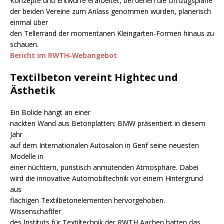
Konzepte und Entwürfe erarbeitet, bei denen die Umzugspläne
der beiden Vereine zum Anlass genommen wurden, planerisch
einmal über
den Tellerrand der momentanen Kleingarten-Formen hinaus zu
schauen.
Bericht im RWTH-Webangebot
Textilbeton vereint Hightec und
Ästhetik
Ein Bolide hängt an einer
nackten Wand aus Betonplatten: BMW präsentiert in diesem
Jahr
auf dem Internationalen Autosalon in Genf seine neuesten
Modelle in
einer nüchtern, puristisch anmutenden Atmosphäre. Dabei
wird die innovative Automobiltechnik vor einem Hintergrund
aus
flächigen Textilbetonelementen hervorgehoben.
Wissenschaftler
des Instituts für Textiltechnik der RWTH Aachen hatten das