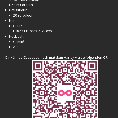
L-5315 Contern
Cotisatioun:
20 Euro/Joër
Konto:
CCPL:
LU82 1111 0443 2593 0000
Kuck och:
Comité
A-Z
Dir könnt d'Cotisatioun och mat dem Handy via de folgenden QR-