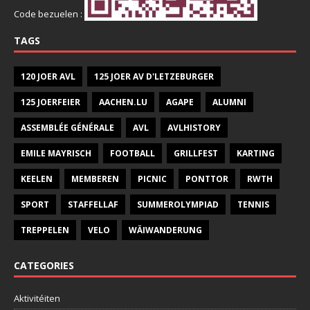
Code bezuelen :
TAGS
120 JOER AVL
125 JOER AV D'LETZEBURGER
125 JOERFEIER
AACHEN.LU
AGAPE
ALUMNI
ASSEMBLÉE GÉNÉRALE
AVL
AVLHISTORY
EMILE MAYRISCH
FOOTBALL
GRILLFEST
KARTING
KEELEN
MEMBEREN
PICNIC
PONTTOR
RWTH
SPORT
STAFFELLAF
SUMMEROLYMPIAD
TENNIS
TREPPELEN
VELO
WÄIWANDERUNG
CATEGORIES
Aktivitéiten