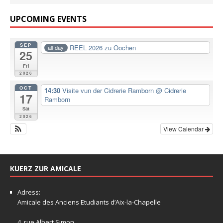
UPCOMING EVENTS
SEP
REEL 2026 zu Oochen
all-day
25
Fri
2026
OCT
14:30
Visite vun der Cidrerie Ramborn
@ Cidrerie
17
Ramborn
Sat
2026
View Calendar
KUERZ ZUR AMICALE
Adress:
Amicale
des Anciens Etudiants d’Aix-la-Chapelle
4, rue Albert Simon